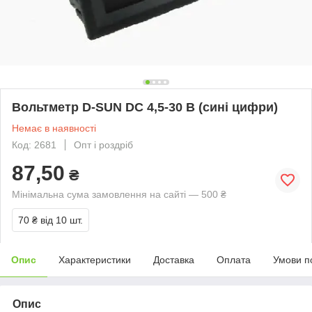
Вольтметр D-SUN DC 4,5-30 В (сині цифри)
Немає в наявності
Код: 2681
Опт і роздріб
87,50
₴
Мінімальна сума замовлення на сайті — 500 ₴
70 ₴
від 10 шт.
Опис
Характеристики
Доставка
Оплата
Умови п
Опис