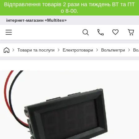
Відправлення товарів 2 рази на тиждень ВТ та ПТ
о 8-00.
інтернет-магазин «Multitex»
Товари та послуги
Електротовари
Вольтметри
Во