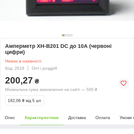
Амперметр XH-B201 DC до 10А (червоні
цифри)
Немає в наявності
Код: 2618
Опт і роздріб
200,27
₴
Мінімальна сума замовлення на сайті — 500 ₴
182,06 ₴
від 5 шт.
Опис
Характеристики
Доставка
Оплата
Умови 