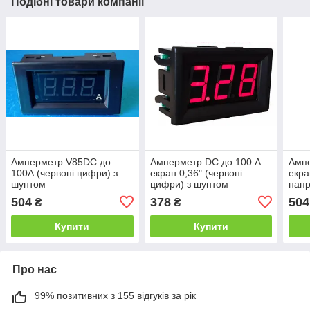
Подібні товари компанії
Амперметр V85DC до
Амперметр DC до 100 А
Ампе
100А (червоні цифри) з
екран 0,36" (червоні
екра
шунтом
цифри) з шунтом
напр
цифр
504
378
504
₴
₴
Купити
Купити
Про нас
99% позитивних з 155 відгуків за рік