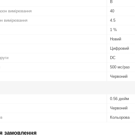
В
азон вимірювання
40
он вимірювання
4.5
1 %
Новий
Цифровий
пруги
DC
я
500 мс/раз
Червоний
0.56 дюйм
Червоний
ів
Кольорова
я замовлення