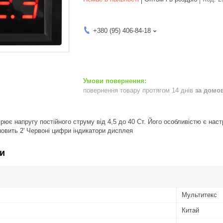
+380 (95) 406-84-18
повернення товару протягом 14 днів
за домо
рює напругу постійного струму від 4,5 до 40 Ст. Його особливістю є нас
новить 2' Червоні цифри індикатори дисплея
и
Мультитекс
Китай