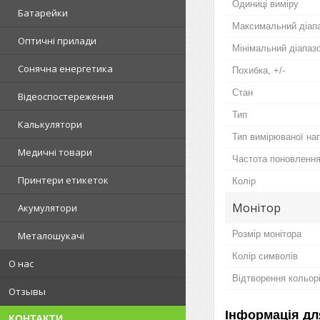
Одиниці виміру
Батарейки
Максимальний діап
Оптичні прилади
Мінімальний діапаз
Сонячна енергетика
Похибка, +/-
Стан
Відеоспостереження
Тип
Калькулятори
Тип вимірюваної на
Медичні товари
Частота поновленн
Принтери етикеток
Колір
Монітор
Акумулятори
Розмір монітора
Металошукачі
Колір символів
О нас
Відтворення кольор
Отзывы
Інформація дл
КОНТАКТИ