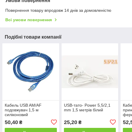
Умови повернення
Повернення товару впродовж 14 днів за домовленістю
Всі умови повернення
Подібні товари компанії
Кабель USB AM/AF
USB-тато- Power 5,5/2,1
Каб
подовжувач 1,5 м
mm 1,5 метрів білий
прин
силіконовий
фери
50,40
25,20
52,
₴
₴