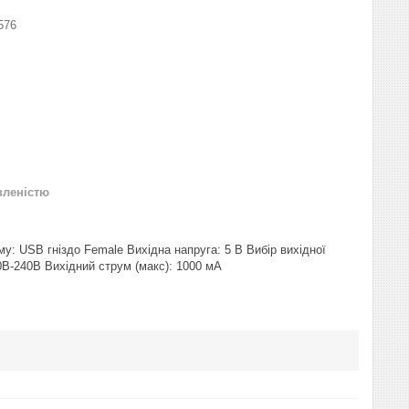
576
вленістю
у: USB гніздо Female Вихідна напруга: 5 В Вибір вихідної
0В-240В Вихідний струм (макс): 1000 мА