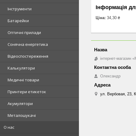
Інформація дл
Інструменти
Ціна:
34,30 ₴
Батарейки
Оптичні прилади
Сонячна енергетика
Відеоспостереження
інтернет-магазин «M
Калькулятори
Олександр
Медичні товари
Принтери етикеток
ул. Вербовая, 23, К
Акумулятори
Металошукачі
О нас