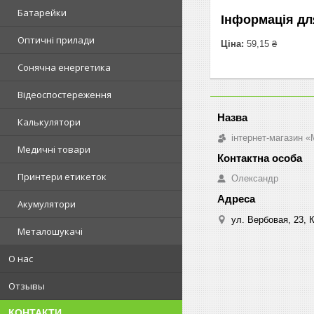
Батарейки
Інформація дл
Оптичні прилади
Ціна:
59,15 ₴
Сонячна енергетика
Відеоспостереження
Калькулятори
інтернет-магазин «M
Медичні товари
Принтери етикеток
Олександр
Акумулятори
ул. Вербовая, 23, К
Металошукачі
О нас
Отзывы
КОНТАКТИ