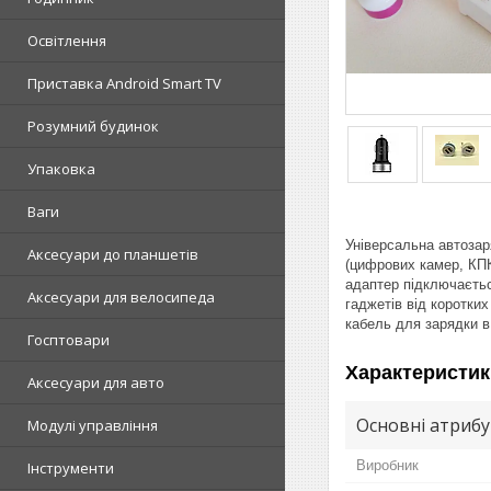
Освітлення
Приставка Android Smart TV
Розумний будинок
Упаковка
Ваги
Універсальна автозар
Аксесуари до планшетів
(цифрових камер, КПК
адаптер підключаєтьс
Аксесуари для велосипеда
гаджетів від коротких
кабель для зарядки в
Госптовари
Характеристик
Аксесуари для авто
Основні атриб
Модулі управління
Виробник
Інструменти