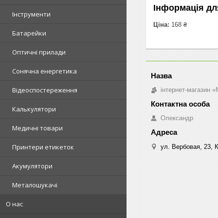
Інформація дл
Інструменти
Ціна:
168 ₴
Батарейки
Оптичні прилади
Сонячна енергетика
Відеоспостереження
інтернет-магазин «M
Калькулятори
Олександр
Медичні товари
Принтери етикеток
ул. Вербовая, 23, К
Акумулятори
Металошукачі
О нас