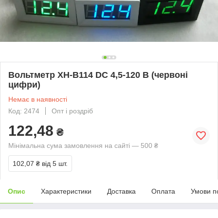
Вольтметр XH-B114 DC 4,5-120 В (червоні
цифри)
Немає в наявності
Код: 2474
Опт і роздріб
122,48
₴
Мінімальна сума замовлення на сайті — 500 ₴
102,07 ₴
від 5 шт.
Опис
Характеристики
Доставка
Оплата
Умови п