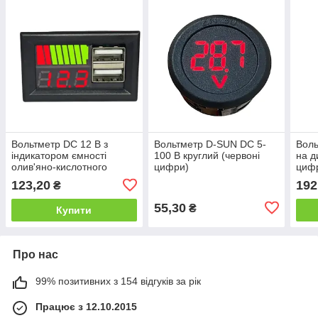
Вольтметр DC 12 В з
Вольтметр D-SUN DC 5-
Воль
індикатором ємності
100 В круглий (червоні
на д
олив'яно-кислотного
цифри)
циф
акумулятора з 2 USB-
123,20
192
₴
портами заряджання
(червоні цифри)
55,30
₴
Купити
Про нас
99% позитивних з 154 відгуків за рік
Працює з 12.10.2015