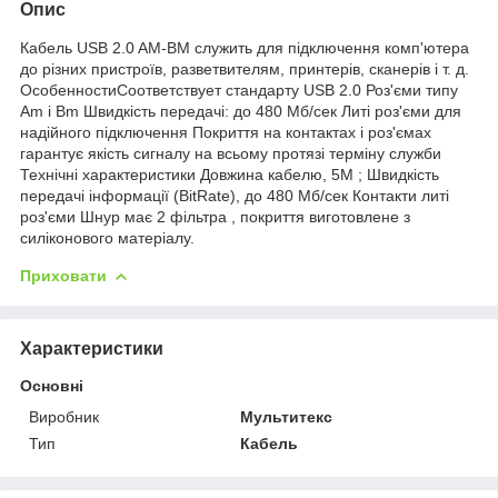
Опис
Кабель USB 2.0 AM-BM служить для підключення комп'ютера
до різних пристроїв, разветвителям, принтерів, сканерів і т. д.
ОсобенностиСоответствует стандарту USB 2.0 Роз'єми типу
Am і Bm Швидкість передачі: до 480 Мб/сек Литі роз'єми для
надійного підключення Покриття на контактах і роз'ємах
гарантує якість сигналу на всьому протязі терміну служби
Технічні характеристики Довжина кабелю, 5M ; Швидкість
передачі інформації (BitRate), до 480 Мб/сек Контакти литі
роз'єми Шнур має 2 фільтра , покриття виготовлене з
силіконового матеріалу.
Приховати
Характеристики
Основні
Виробник
Мультитекс
Тип
Кабель