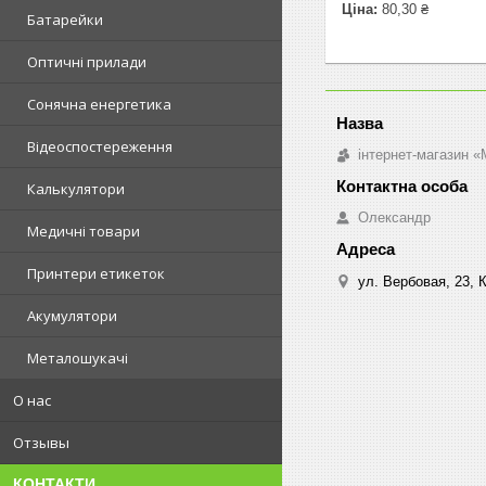
Ціна:
80,30 ₴
Батарейки
Оптичні прилади
Сонячна енергетика
Відеоспостереження
інтернет-магазин «M
Калькулятори
Олександр
Медичні товари
Принтери етикеток
ул. Вербовая, 23, К
Акумулятори
Металошукачі
О нас
Отзывы
КОНТАКТИ