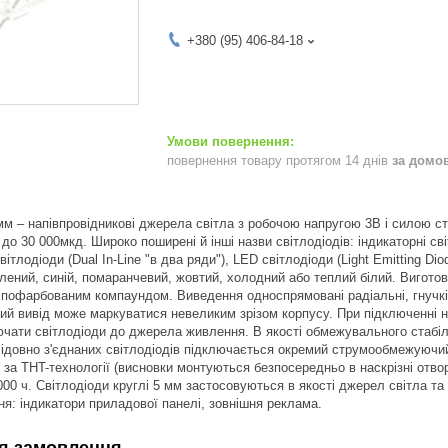
+380 (95) 406-84-18
повернення товару протягом 14 днів
за домо
 мм – напівпровідникові джерела світла з робочою напругою 3В і силою с
до 30 000мкд. Широко поширені й інші назви світлодіодів: індикаторні св
 світлодіоди (Dual In-Line "в два ряди"), LED світлодіоди (Light Emitting D
зелений, синій, помаранчевий, жовтий, холодний або теплий білий. Вигот
офарбованим компаундом. Виведення односпрямовані радіальні, гнучкі, 
ий вивід може маркуватися невеликим зрізом корпусу. При підключенні 
чати світлодіоди до джерела живлення. В якості обмежувального стабіл
ідовно з'єднаних світлодіодів підключається окремий струмообмежуючи
за THT-технології (висновки монтуються безпосередньо в наскрізні отвор
0 ч. Світлодіоди круглі 5 мм застосовуються в якості джерел світла та 
ня: індикатори приладової панелі, зовнішня реклама.
я замовлення