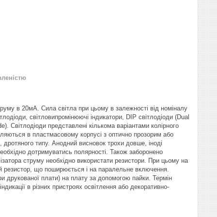
вленістю
труму в 20мА. Сила світла при цьому в залежності від номіналу
ітлодіоди, світловипромінюючі індикатори, DIP світлодіоди (Dual
iode). Світлодіоди представлені кількома варіантами колірного
овляються в пластмасовому корпусі з оптично прозорим або
дротяного типу. Анодний висновок трохи довше, іноді
необхідно дотримуватись полярності. Також заборонено
ізатора струму необхідно використати резистори. При цьому на
й резистор, що поширюється і на паралельне включення.
и друкованої плати) на плату за допомогою пайки. Термін
індикації в різних пристроях освітлення або декоративно-