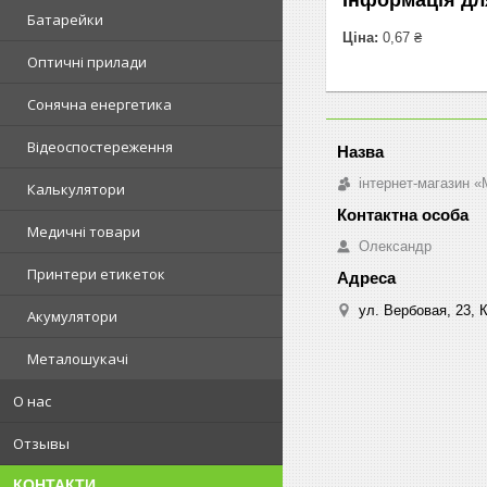
Батарейки
Ціна:
0,67 ₴
Оптичні прилади
Сонячна енергетика
Відеоспостереження
інтернет-магазин «M
Калькулятори
Медичні товари
Олександр
Принтери етикеток
ул. Вербовая, 23, К
Акумулятори
Металошукачі
О нас
Отзывы
КОНТАКТИ