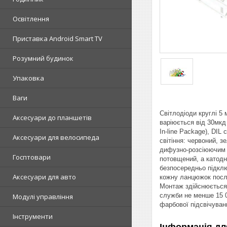
Освітлення
Приставка Android Smart TV
Розумний будинок
Упаковка
Ваги
Світлодіоди круглі 5
Аксесуари до планшетів
варіюється від 30мкд 
In-line Package), DIL
Аксесуари для велосипеда
світіння: червоний, 
дифузно-розсіюючим п
Госптовари
потовщений, а катодн
безпосередньо підклю
Аксесуари для авто
кожну ланцюжок посл
Монтаж здійснюється 
служби не менше 15 00
Модулі управління
фарбової підсвічуван
Інструменти
Інформація дл