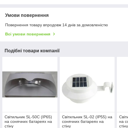
Умови повернення
Повернення товару впродовж 14 днів за домовленістю
Всі умови повернення
Подібні товари компанії
Світильник SL-50C (IP65)
Світильник SL-02 (IP55) на
Світ
на сонячних батареях на
сонячних батареях на
на с
стіну
стіну
стін