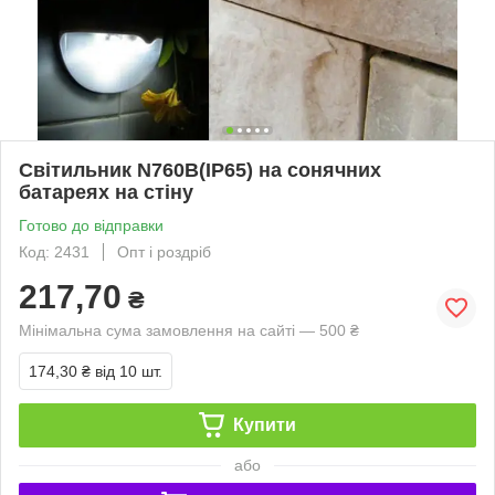
Світильник N760B(IP65) на сонячних
батареях на стіну
Готово до відправки
Код: 2431
Опт і роздріб
217,70
₴
Мінімальна сума замовлення на сайті — 500 ₴
174,30 ₴
від 10 шт.
Купити
або