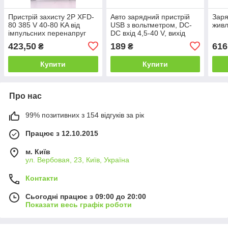
Пристрій захисту 2P XFD-
Авто зарядний пристрій
Заря
80 385 V 40-80 KA від
USB з вольтметром, DC-
живл
імпульсних перенапруг
DC вхід 4,5-40 V, вихід
УЗІП змінного струму
5V2A
423,50
189
616
₴
₴
Купити
Купити
Про нас
99% позитивних з 154 відгуків за рік
Працює з 12.10.2015
м. Київ
ул. Вербовая, 23, Київ, Україна
Контакти
Сьогодні працює з 09:00 до 20:00
Показати весь графік роботи