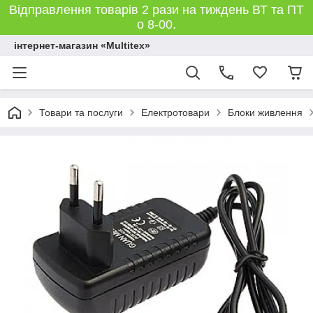
Відправлення товарів 2 рази на тиждень ВТ та ПТ
о 8-00.
інтернет-магазин «Multitex»
Товари та послуги
Електротовари
Блоки живлення