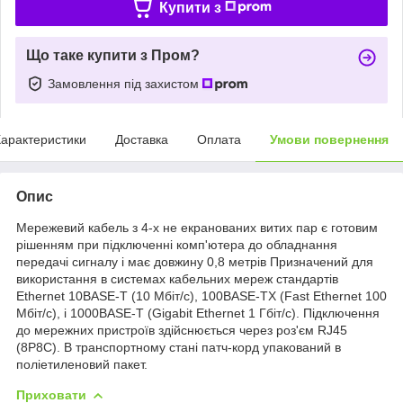
Купити з
Що таке купити з Пром?
Замовлення під захистом
арактеристики
Доставка
Оплата
Умови повернення
Опис
Мережевий кабель з 4-х не екранованих витих пар є готовим
рішенням при підключенні комп'ютера до обладнання
передачі сигналу і має довжину 0,8 метрів Призначений для
використання в системах кабельних мереж стандартів
Ethernet 10BASE-T (10 Мбіт/с), 100BASE-TX (Fast Ethernet 100
Мбіт/с), і 1000BASE-T (Gigabit Ethernet 1 Гбіт/с). Підключення
до мережних пристроїв здійснюється через роз'єм RJ45
(8P8C). В транспортному стані патч-корд упакований в
поліетиленовий пакет.
Приховати