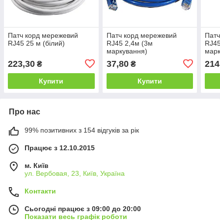
Патч корд мережевий
Патч корд мережевий
Патч
RJ45 25 м (білий)
RJ45 2,4м (3м
RJ45
маркування)
марк
223,30
37,80
214
₴
₴
Купити
Купити
Про нас
99% позитивних з 154 відгуків за рік
Працює з 12.10.2015
м. Київ
ул. Вербовая, 23, Київ, Україна
Контакти
Сьогодні працює з 09:00 до 20:00
Показати весь графік роботи