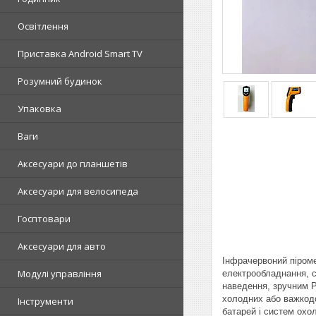
Освітлення
Приставка Android Smart TV
Розумний будинок
Упаковка
Ваги
Аксесуари до планшетів
Аксесуари для велосипеда
Госптовари
Аксесуари для авто
Інфрачервоний піроме
Модулі управління
електрообладнання, с
наведення, зручним Р
холодних або важкодос
Інструменти
батарей і систем охо