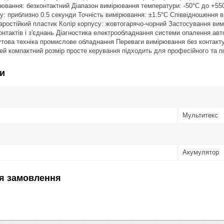
ювання: безконтактний Діапазон вимірювання температури: -50°C до +550°
ку: приблизно 0.5 секунди Точність вимірювання: ±1.5°C Співвідношення 
аростійкий пластик Колір корпусу: жовтогарячо-чорний Застосування ви
контактів і з'єднань Діагностика електрообладнання системи опалення авт
това техніка промислове обладнання Переваги вимірювання без контакт
ей компактний розмір просте керування підходить для професійного та п
и
Мультитекс
Акумулятор
я замовлення