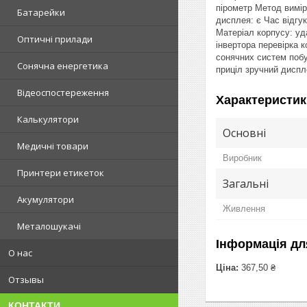
пірометр Метод вимір
Батарейки
дисплея: є Час відгу
Матеріал корпусу: уд
Оптичні прилади
інвертора перевірка 
сонячних систем побу
Сонячна енергетика
приціл зручний диспл
Відеоспостереження
Характеристик
Калькулятори
Основні
Медичні товари
Виробник
Принтери етикеток
Загальні
Акумулятори
Живлення
Металошукачі
Інформація дл
О нас
Ціна:
367,50 ₴
Отзывы
КОНТАКТИ