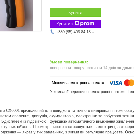
Купити
Купити з
+380 (95) 406-84-18
повернення товару протягом 14 днів
за домо
У компанії підключені електронні платежі. Те
тр CX6001 призначений для швидкого та точного вимірювання температур
истем опалення, двигунів, акумуляторів, електроніки та побутової техн
К-дисплеєм із підсвіткою і функцією автоматичного вимкнення живлення
тупних об'єктів. Пірометр широко застосовується в електриці, автосерві
лодження — якраз у тих завданнях, з якими ви регулярно працюєте. Осн