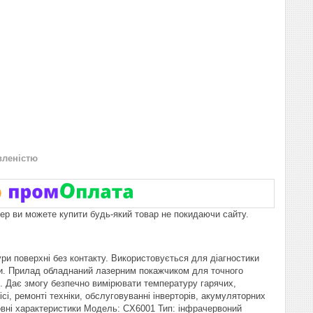
вленістю
пер ви можете купити будь-який товар не покидаючи сайту.
и поверхні без контакту. Використовується для діагностики
іки. Прилад обладнаний лазерним покажчиком для точного
. Дає змогу безпечно вимірювати температуру гарячих,
сі, ремонті техніки, обслуговуванні інверторів, акумуляторних
овні характеристики Модель: CX6001 Тип: інфрачервоний