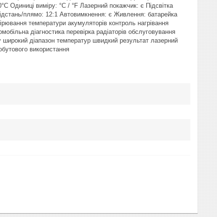
C Одиниці виміру: °C / °F Лазерний покажчик: є Підсвітка
відстань/плямо: 12:1 Автовимкнення: є Живлення: батарейка
мірювання температури акумуляторів контроль нагрівання
омобільна діагностика перевірка радіаторів обслуговування
у широкий діапазон температур швидкий результат лазерний
обутового використання