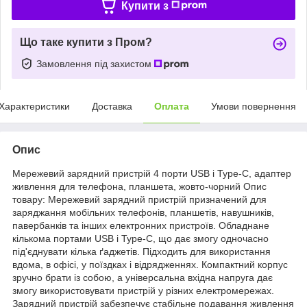
Купити з
Що таке купити з Пром?
Замовлення під захистом
Характеристики
Доставка
Оплата
Умови повернення
Опис
Мережевий зарядний пристрій 4 порти USB і Type-C, адаптер
живлення для телефона, планшета, жовто-чорний Опис
товару: Мережевий зарядний пристрій призначений для
заряджання мобільних телефонів, планшетів, навушників,
павербанків та інших електронних пристроїв. Обладнане
кількома портами USB і Type-C, що дає змогу одночасно
під'єднувати кілька ґаджетів. Підходить для використання
вдома, в офісі, у поїздках і відрядженнях. Компактний корпус
зручно брати із собою, а універсальна вхідна напруга дає
змогу використовувати пристрій у різних електромережах.
Зарядний пристрій забезпечує стабільне подавання живлення