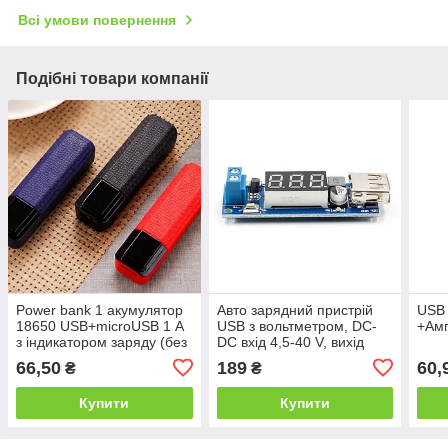
Всі умови повернення
Подібні товари компанії
Power bank 1 акумулятор
Авто зарядний пристрій
USB 
18650 USB+microUSB 1 А
USB з вольтметром, DC-
+Амп
з індикатором заряду (без
DC вхід 4,5-40 V, вихід
акумуляторів)
5V2A
66,50
189
60,
₴
₴
Купити
Купити