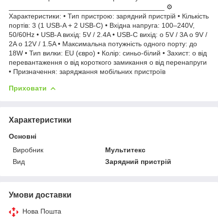
________________________________________ ⚙️
Характеристики: • Тип пристрою: зарядний пристрій • Кількість
портів: 3 (1 USB-A + 2 USB-C) • Вхідна напруга: 100–240V,
50/60Hz • USB-A вихід: 5V / 2.4A • USB-C вихід: o 5V / 3A o 9V /
2A o 12V / 1.5A • Максимальна потужність одного порту: до
18W • Тип вилки: EU (євро) • Колір: синьо-білий • Захист: o від
перевантаження o від короткого замикання o від перенапруги
• Призначення: заряджання мобільних пристроїв
Приховати
Характеристики
Основні
Виробник
Мультитекс
Вид
Зарядний пристрій
Умови доставки
Нова Пошта