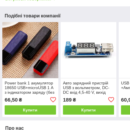
Подібні товари компанії
Power bank 1 акумулятор
Авто зарядний пристрій
USB 
18650 USB+microUSB 1 А
USB з вольтметром, DC-
+Амп
з індикатором заряду (без
DC вхід 4,5-40 V, вихід
акумуляторів)
5V2A
66,50
189
60,
₴
₴
Купити
Купити
Про нас