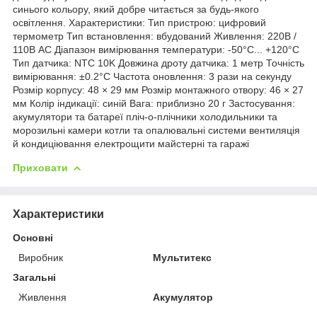
синього кольору, який добре читається за будь-якого
освітлення. Характеристики: Тип пристрою: цифровий
термометр Тип встановлення: вбудований Живлення: 220В /
110В AC Діапазон вимірювання температури: -50°C... +120°C
Тип датчика: NTC 10K Довжина дроту датчика: 1 метр Точність
вимірювання: ±0.2°C Частота оновлення: 3 рази на секунду
Розмір корпусу: 48 × 29 мм Розмір монтажного отвору: 46 × 27
мм Колір індикації: синій Вага: приблизно 20 г Застосування:
акумулятори та батареї пліч-о-плічники холодильники та
морозильні камери котли та опалювальні системи вентиляція
й кондиціювання електрощити майстерні та гаражі
Приховати
Характеристики
Основні
Виробник
Мультитекс
Загальні
Живлення
Акумулятор