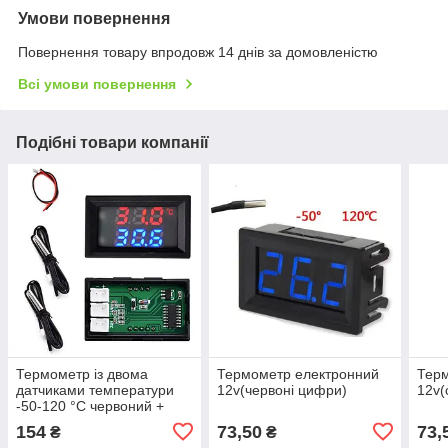
Умови повернення
Повернення товару впродовж 14 днів за домовленістю
Всі умови повернення
Подібні товари компанії
Термометр із двома
Термометр електронний
Тер
датчиками температури
12v(червоні цифри)
12v(
-50-120 °C червоний +
синій
154
73,50
73,
₴
₴