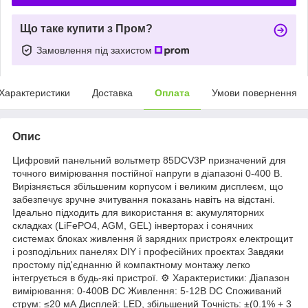
Що таке купити з Пром?
Замовлення під захистом
Характеристики
Доставка
Оплата
Умови повернення
Опис
Цифровий панельний вольтметр 85DCV3P призначений для
точного вимірювання постійної напруги в діапазоні 0-400 В.
Вирізняється збільшеним корпусом і великим дисплеєм, що
забезпечує зручне зчитування показань навіть на відстані.
Ідеально підходить для використання в: акумуляторних
складках (LiFePO4, AGM, GEL) інверторах і сонячних
системах блоках живлення й зарядних пристроях електрощит
і розподільних панелях DIY і професійних проєктах Завдяки
простому під'єднанню й компактному монтажу легко
інтегрується в будь-які пристрої. ⚙️ Характеристики: Діапазон
вимірювання: 0-400В DC Живлення: 5-12В DC Споживаний
струм: ≤20 мА Дисплей: LED, збільшений Точність: ±(0.1% + 3