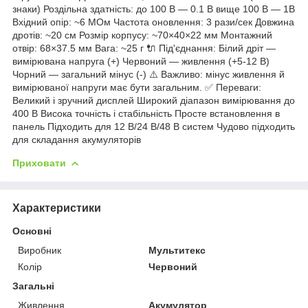
знаки) Роздільна здатність: до 100 В — 0.1 В вище 100 В — 1В
Вхідний опір: ~6 МОм Частота оновлення: 3 рази/сек Довжина
дротів: ~20 см Розмір корпусу: ~70×40×22 мм Монтажний
отвір: 68×37.5 мм Вага: ~25 г 🔌 Під'єднання: Білий дріт —
вимірювана напруга (+) Червоний — живлення (+5-12 В)
Чорний — загальний мінус (-) ⚠️ Важливо: мінус живлення й
вимірюваної напруги має бути загальним. ✅ Переваги:
Великий і зручний дисплей Широкий діапазон вимірювання до
400 В Висока точність і стабільність Просте встановлення в
панель Підходить для 12 В/24 В/48 В систем Чудово підходить
для складання акумуляторів
Приховати
Характеристики
Основні
Виробник
Мультитекс
Колір
Червоний
Загальні
Живлення
Акумулятор