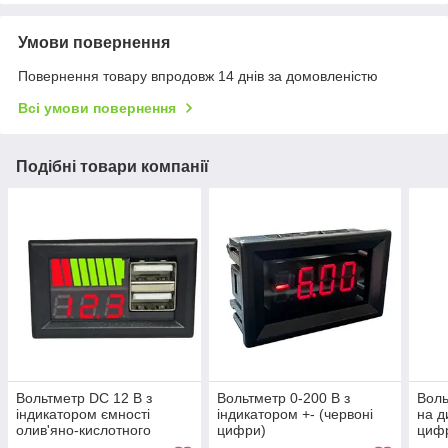
Умови повернення
Повернення товару впродовж 14 днів за домовленістю
Всі умови повернення
Подібні товари компанії
Вольтметр DC 12 В з
Вольтметр 0-200 В з
Воль
індикатором ємності
індикатором +- (червоні
на д
олив'яно-кислотного
цифри)
циф
акумулятора з 2 USB-