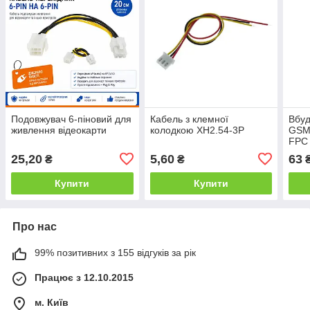
Подовжувач 6-піновий для
Кабель з клемної
Вбуд
живлення відеокарти
колодкою XH2.54-3P
GSM
FPC 
IPEX
25,20
5,60
63
₴
₴
Купити
Купити
Про нас
99% позитивних з 155 відгуків за рік
Працює з 12.10.2015
м. Київ