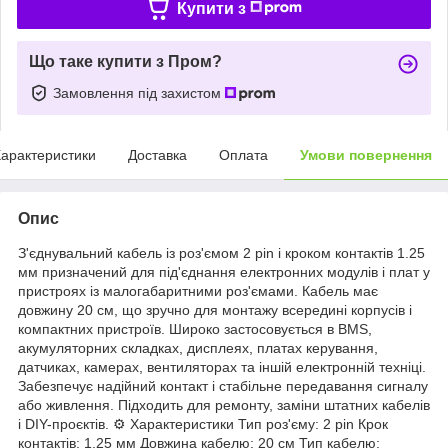
Купити з
Що таке купити з Пром?
Замовлення під захистом
арактеристики
Доставка
Оплата
Умови повернення
Опис
З'єднувальний кабель із роз'ємом 2 pin і кроком контактів 1.25
мм призначений для під'єднання електронних модулів і плат у
пристроях із малогабаритними роз'ємами. Кабель має
довжину 20 см, що зручно для монтажу всередині корпусів і
компактних пристроїв. Широко застосовується в BMS,
акумуляторних складках, дисплеях, платах керування,
датчиках, камерах, вентиляторах та іншій електронній техніці.
Забезпечує надійний контакт і стабільне передавання сигналу
або живлення. Підходить для ремонту, заміни штатних кабелів
і DIY-проєктів. ⚙️ Характеристики Тип роз'єму: 2 pin Крок
контактів: 1.25 мм Довжина кабелю: 20 см Тип кабелю: