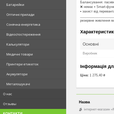
Балансування: пасивн
Батарейки
❌ немає • Smart-функ
• захист від переван
Оптичні прилади
___________________
резервне живлення ма
Сонячна енергетика
Характеристик
Відеоспостереження
Основні
Калькулятори
Виробник
Медичні товари
Принтери етикеток
Інформація дл
Акумулятори
Ціна:
1 275,40 ₴
Металошукачі
О нас
Отзывы
інтернет-магазин «M
КОНТАКТИ