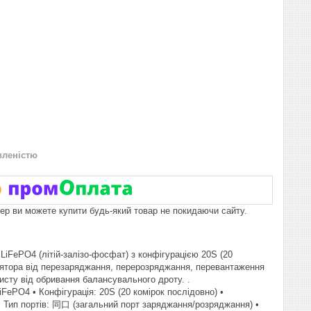
вленістю
пер ви можете купити будь-який товар не покидаючи сайту.
iFePO4 (літій-залізо-фосфат) з конфігурацією 20S (20
лятора від перезаряджання, перерозряджання, перевантаження
исту від обривання балансувального дроту. .
ePO4 • Конфігурація: 20S (20 комірок послідовно) •
• Тип портів: 同口 (загальний порт заряджання/розряджання) •