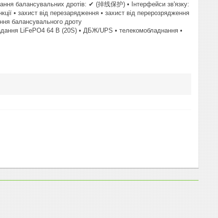
ивання балансувальних дротів: ✔ (掉线保护) • Інтерфейси зв'язку:
кції • захист від перезарядження • захист від перерозрядження
вання балансувального дроту
дання LiFePO4 64 В (20S) • ДБЖ/UPS • телекомобладнання •