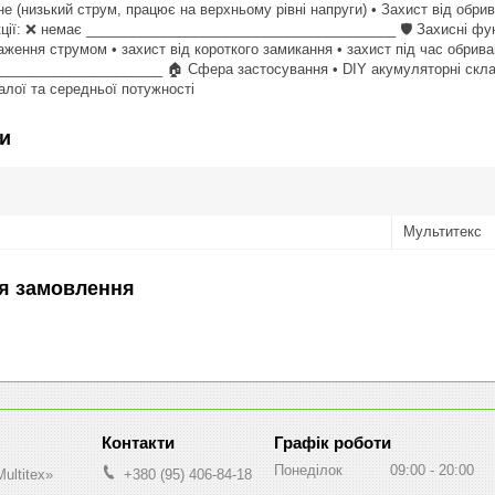
е (низький струм, працює на верхньому рівні напруги) • Захист від обр
ції: ❌ немає ________________________________________ 🛡️ Захисні фун
таження струмом • захист від короткого замикання • захист під час обри
_____________________ 🏠 Сфера застосування • DIY акумуляторні скла
лої та середньої потужності
и
Мультитекс
я замовлення
Графік роботи
Понеділок
09:00
20:00
ultitex»
+380 (95) 406-84-18