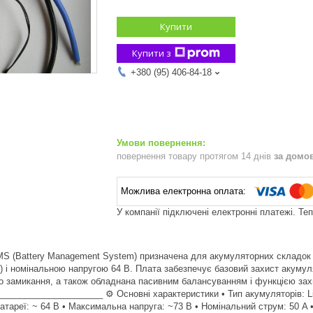
Купити
Купити з
+380 (95) 406-84-18
повернення товару протягом 14 днів
за домо
У компанії підключені електронні платежі. Те
S (Battery Management System) призначена для акумуляторних складок L
) і номінальною напругою 64 В. Плата забезпечує базовий захист акуму
го замикання, а також обладнана пасивним балансуванням і функцією зах
____________________ ⚙️ Основні характеристики • Тип акумуляторів: LiF
атареї: ~ 64 В • Максимальна напруга: ~73 В • Номінальний струм: 50 A 