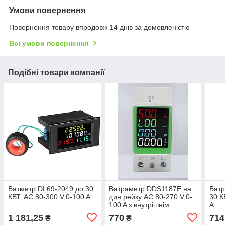
Умови повернення
Повернення товару впродовж 14 днів за домовленістю
Всі умови повернення
Подібні товари компанії
Ватметр DL69-2049 до 30
Ватраметр DDS1187E на
Ват
КВТ, AC 80-300 V,0-100 A
дин рейку AC 80-270 V,0-
30 К
100 A з внутрішнім
A
трансформатором струму
1 181,25
770
714
₴
₴