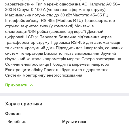
характеристики Тип мережі: однофазна AC Напруга: AC 50–
300 В Струм: 0-100 А (через трансформатор струму)
Максимальна потужність: до 30 кВт Частота: 45–65 Гц
Інтерфейс зв'язку: RS-485 (Modbus RTU) Трансформатор
струму: закритого типу (у комплекті) Монтаж: в
електрощит/DIN-рейка (залежно від версії) Дисплей:
цифровий LCD ✅ Переваги Безпечне під'єднання через
трансформатор струму Підтримка RS-485 для автоматизації
та систем «розумний дім» Підходить для інверторів, сонячних
систем, генераторів Висока точність вимірювання Зручний
візуальний контроль параметрів мережі Сфера застосування
Сонячні електростанції Гібридні та мережеві інвертори
Електрощити обліку Приватні будинки та підприємства
Системи моніторингу енергоспоживання
Приховати
Характеристики
Основні
Виробник
Мультитекс