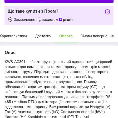
Що таке купити з Пром?
Замовлення під захистом
Характеристики
Доставка
Оплата
Умови повернення
Опис
KWS-AC301 — багатофункціональний однофазний цифровий
ватметр для вимірювання та моніторингу параметрів мережі
змінного струму. Підходить для використання в інверторних
системах, сонячних електростанціях, щитах обліку,
промислових і побутових електроустановках. Прилад
обладнаний закритим трансформатором струму (CT), що
забезпечує безпечний і зручний монтаж без розриву силового
ланцюга. Підтримує передавання даних через інтерфейс RS-
485 (Modbus RTU) для інтеграції в системи автоматизації й
віддаленого моніторингу. Вимірювані параметри Напруга (V)
Ток (A) Активна потужність (kW) Споживана енергія (kWh)
Частота (Hz) Коефіцієнт потужності (PF) Технічні