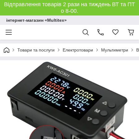
Відправлення товарів 2 рази на тиждень ВТ та ПТ
о 8-00.
інтернет-магазин «Multitex»
Товари та послуги
Електротовари
Мультиметри
В