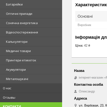
Батарейки
Характеристик
Оптичні прилади
Основні
Сонячна енергетика
Виробник
Відеоспостереження
Інформація дл
Калькулятори
Ціна:
42 ₴
Медичні товари
Принтери етикеток
Акумулятори
інтернет-магазин «M
Металошукачі
О нас
Олександр
Отзывы
ул. Вербовая, 23, К
КОНТАКТИ