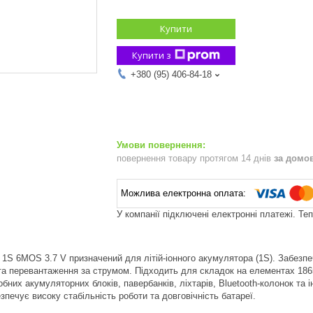
Купити
Купити з
+380 (95) 406-84-18
повернення товару протягом 14 днів
за домо
У компанії підключені електронні платежі. Те
S 6MOS 3.7 V призначений для літій-іонного акумулятора (1S). Забезпе
та перевантаження за струмом. Підходить для складок на елементах 18650
бних акумуляторних блоків, павербанків, ліхтарів, Bluetooth-колонок та
зпечує високу стабільність роботи та довговічність батареї.