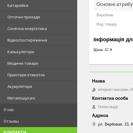
Основні атриб
Батарейки
Виробник
Оптичні прилади
Вид товару
Сонячна енергетика
Інформація дл
Відеоспостереження
Ціна:
42 ₴
Калькулятори
Медичні товари
Принтери етикеток
Акумулятори
інтернет-магазин «M
Металошукачі
Олександр
О нас
Отзывы
ул. Вербовая, 23, К
КОНТАКТИ