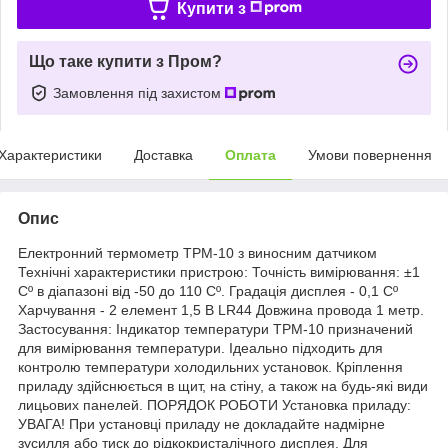
Купити з
Що таке купити з Пром?
Замовлення під захистом
Характеристики
Доставка
Оплата
Умови повернення
Опис
Електронний термометр TPM-10 з виносним датчиком
Технічні характеристики пристрою: Точність вимірювання: ±1
Cº в діапазоні від -50 до 110 Cº. Градація дисплея - 0,1 Cº
Харчування - 2 елемент 1,5 В LR44 Довжина провода 1 метр.
Застосування: Індикатор температури TPM-10 призначений
для вимірювання температури. Ідеально підходить для
контролю температури холодильних установок. Кріплення
приладу здійснюється в щит, на стіну, а також на будь-які види
лицьових панелей. ПОРЯДОК РОБОТИ Установка приладу:
УВАГА! При установці приладу не докладайте надмірне
зусилля або тиск до рідкокристалічного дисплея. Для