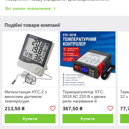
Всі умови повернення
Подібні товари компанії
Метеостанція HTC-2 з
Терморегулятор STC-
Терм
виносним датчиком
3018 AC 220 В з двома
12 з
температури
реле нагрівання й
охолодження, датчик NTC
213,50
367,50
77,
₴
₴
1 м, 10 А діапазон від -50
до 120 °C 220V
Купити
Купити