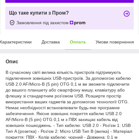
Що таке купити з Пром?
Замовлення під захистом
Характеристики
Доставка
Оплата
Умови повернення
Опис
В сучасному світі велика кількість пристроїв підтримують
підключення зовнішніх USB-пристроїв. За допомогою кабелю
USB 2.0 AF/Micro-B (5 pin) OTG 0,1 м ви зможете підключити
до вашого планшету або смартфону мишу, клавіатуру або
флешку зі стандартним роз'ємом USB. Розширте простір
використання ваших гаджетів за допомогою технології OTG.
Немає необхідності встановлювати будь-яке програмне
забезпечення. Якісне зовнішнє покриття кабелю USB 2.0
AF/Micro-B (5 pin) OTG 0,1 м з ПВХ захищає кабель від
зовнішніх пошкоджень. - Тип кабелю: USB 2.0 - Роз'єм 1: USB
Тип A (розетка) - Роз'єм 2: Micro USB Тип B (вилка) - Матеріал
покриття: ПВХ - Колір кабелю: чорний - Довжина: 0.1 м