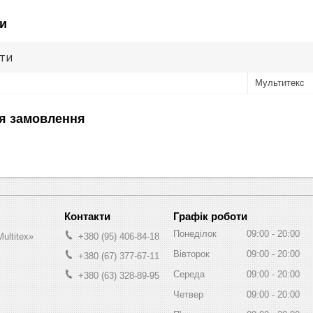
и
ути
Мультитекс
я замовлення
Графік роботи
Понеділок
09:00
20:00
ultitex»
+380 (95) 406-84-18
Вівторок
09:00
20:00
+380 (67) 377-67-11
Середа
09:00
20:00
+380 (63) 328-89-95
Четвер
09:00
20:00