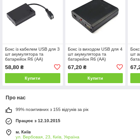
Бокс із кабелем USB для 3
Бокс із виходом USB для 4
Бокс
шт акумулятора та
шт акумулятора та
шт а
батарейок R6 (AA)
батарейок R6 (AA)
бата
58,80
67,20
67,
₴
₴
Купити
Купити
Про нас
99% позитивних з 155 відгуків за рік
Працює з 12.10.2015
м. Київ
ул. Вербовая, 23, Київ, Україна