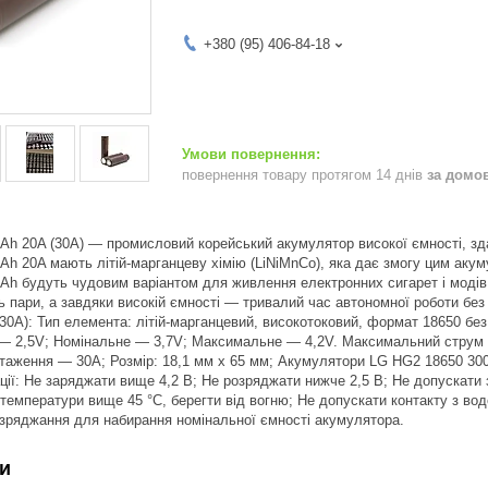
+380 (95) 406-84-18
повернення товару протягом 14 днів
за домо
Ah 20A (30A) — промисловий корейський акумулятор високої ємності, з
h 20A мають літій-марганцеву хімію (LiNiMnCo), яка дає змогу цим ак
h будуть чудовим варіантом для живлення електронних сигарет і модів:
ь пари, а завдяки високій ємності — тривалий час автономної роботи бе
30A): Тип елемента: літій-марганцевий, високотоковий, формат 18650 бе
 — 2,5V; Номінальне — 3,7V; Максимальне — 4,2V. Максимальний струм р
нтаження — 30A; Розмір: 18,1 мм х 65 мм; Акумулятори LG HG2 18650 30
ції: Не заряджати вище 4,2 В; Не розряджати нижче 2,5 В; Не допускати
а температури вище 45 °C, берегти від вогню; Не допускати контакту з во
зряджання для набирання номінальної ємності акумулятора.
и