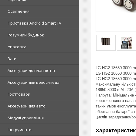
Освітлення
Приставка Android Smart TV
Розумний будинок
Упаковка
Ваги
LG HG2 18650 3000 m
Аксесуари до планшетів
LG HG2 18650 3000 mA
LG HG2 18650 3000 mA
Аксесуари для велосипеда
максимальну кількіст
18650 3000 mAh 20A (
Госптовари
Напруга: Мінімальне
короткочасного нава
Аксесуари для авто
таких умов експлуата
зберігання батареї з
циклів заряджання/ро
Модулі управління
Інструменти
Характеристик