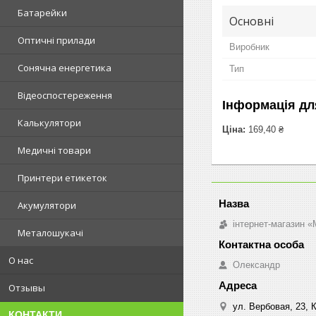
Батарейки
Основні
Оптичні прилади
Виробник
Сонячна енергетика
Тип
Відеоспостереження
Інформація дл
Калькулятори
Ціна:
169,40 ₴
Медичні товари
Принтери етикеток
Акумулятори
інтернет-магазин «M
Металошукачі
О нас
Олександр
Отзывы
ул. Вербовая, 23, К
КОНТАКТИ