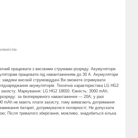
вленістю
датний працювати з високими струмами розряду. Акумулятори
умуляторам працювати під навантаженням до 30 А. Акумулятори
 завдяки високій струмовіддачі Ви зможете отримувати
з підзаряджання акумуляторів. Технічна характеристика LG HG2
з захисту; Маркування: LG HG2 18650; Ємність: 3000 mAh;
озряду: за безперервного навантаження — 20A; у разі
00 mAh не мають плати захисту, тому вимагають дотримання
 замикання батареї, дотримуватися полярності; Не допускати
дою; Після тривалого зберігання, можливо, знадобиться кілька