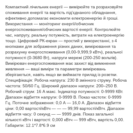
Компактний лічильник енергії — вимірюйте та розраховуйте
споживання енергії та вартість під'єднаного обладнання,
ефективно допомагає економити електроенергію й гроші.
Використання — моніторинг енергії/обчисник
енергоспоживання/обчисник вартості енергії. Контролюйте
час, напругу, реальну потужність, витрати на електроенергію
тощо. Цифровий РК-екран — простий у використанні, з 4
кнопками для зображення різних даних, вимірювання та
розрахунку енергоспоживання (0,00-9,999,9 кВтч), реальної
потужності (0-3680 Вт), напруги мережі (200-250 вольтів).
Вимірювач енергоспоживання має захист від вимкнення
живлення — ваші виміри та параметри вимірювань
зберігаються, навіть якщо ви виймаєте прилад із розетки.
Специфікація: Робоча напруга: 230 В змінного струму. Робоча
частота: 50/60 Гц. Широкий діапазон напруги: 200–250 В.
Робочий струм: 16 А макс. Індикатор потужності: 0-9999 КВт.
Діапазон відбиття напруги: 0-9999 В. Показ частоти: 0-9999
Гц. Поточне зображення: 0,0 А — 16,0 А. Діапазон відбиття
ціни: 0,00 вартості/кВтч — — — 99,99 вартості/кВтч. Діапазон
відбиття часу: 0 секунд — — 9999 днів. Показ загальної
кількості кВтч і вартості: 0,000 кВтч — 999 кВтч, вартість 0,00.
Габарити: 12.1*7.8*6.9 см