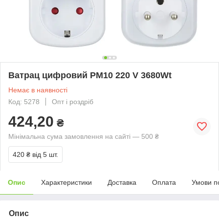
Ватрац цифровий PM10 220 V 3680Wt
Немає в наявності
Код: 5278
Опт і роздріб
424,20
₴
Мінімальна сума замовлення на сайті — 500 ₴
420 ₴
від 5 шт.
Опис
Характеристики
Доставка
Оплата
Умови п
Опис