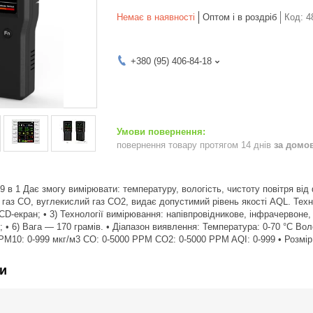
Немає в наявності
Оптом і в роздріб
Код:
4
+380 (95) 406-84-18
повернення товару протягом 14 днів
за домо
я 9 в 1 Дає змогу вимірювати: температуру, вологість, чистоту повітря в
аз CO, вуглекислий газ CO2, видає допустимий рівень якості AQL. Техніч
CD-екран; • 3) Технології вимірювання: напівпровідникове, інфрачервоне, 
 • 6) Вага — 170 грамів. • Діапазон виявлення: Температура: 0-70 °C Во
 PM10: 0-999 мкг/м3 CO: 0-5000 PPM CO2: 0-5000 PPM AQI: 0-999 • Розмір 
и