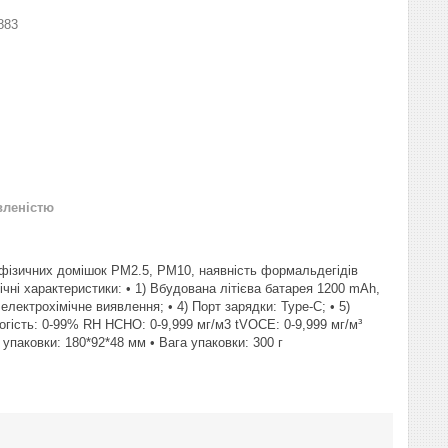
883
вленістю
ід фізичних домішок PM2.5, PM10, наявність формальдегідів
ні характеристики: • 1) Вбудована літієва батарея 1200 mAh,
електрохімічне виявлення; • 4) Порт зарядки: Type-C; • 5)
логість: 0-99% RH HCHO: 0-9,999 мг/м3 tVOCE: 0-9,999 мг/м³
упаковки: 180*92*48 мм • Вага упаковки: 300 г