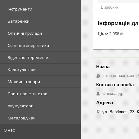
Виробник
Інструменти
Батарейки
Інформація дл
Оптичні прилади
Ціна:
2 058 ₴
Сонячна енергетика
Відеоспостереження
Калькулятори
інтернет-магазин «M
Медичні товари
Принтери етикеток
Олександр
Акумулятори
ул. Вербовая, 23, К
Металошукачі
О нас