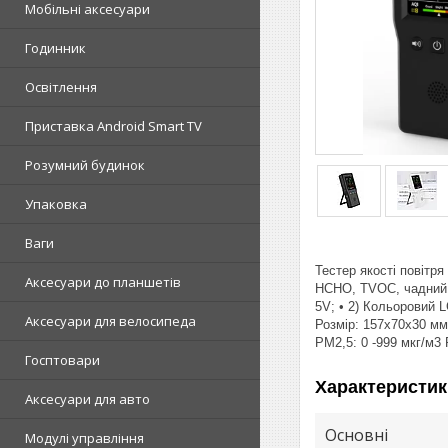
Мобільні аксесуари
Годинник
Освітлення
Приставка Android Smart TV
Розумний будинок
Упаковка
Ваги
Тестер якості повітр
Аксесуари до планшетів
HCHO, TVOC, чадний г
5V; • 2) Кольоровий L
Аксесуари для велосипеда
Розмір: 157х70х30 мм;
PM2,5: 0 -999 мкг/м3
Госптовари
Характеристик
Аксесуари для авто
Основні
Модулі управління