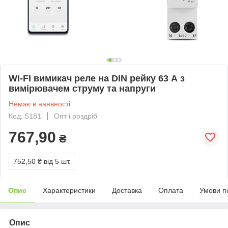
WI-FI вимикач реле на DIN рейку 63 А з
вимірювачем струму та напруги
Немає в наявності
Код: 5181
Опт і роздріб
767,90
₴
752,50 ₴
від 5 шт.
Опис
Характеристики
Доставка
Оплата
Умови п
Опис