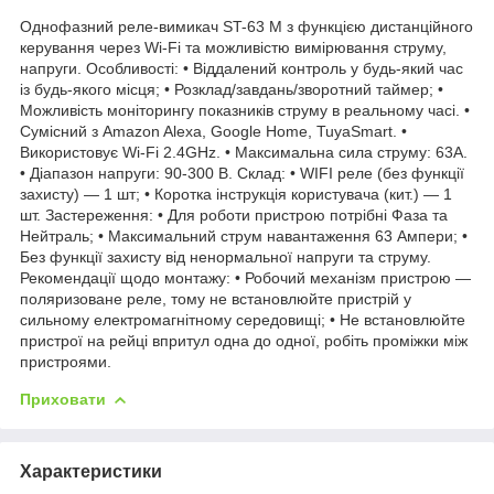
Однофазний реле-вимикач ST-63 M з функцією дистанційного
керування через Wi-Fi та можливістю вимірювання струму,
напруги. Особливості: • Віддалений контроль у будь-який час
із будь-якого місця; • Розклад/завдань/зворотний таймер; •
Можливість моніторингу показників струму в реальному часі. •
Сумісний з Amazon Alexa, Google Home, TuyaSmart. •
Використовує Wi-Fi 2.4GHz. • Максимальна сила струму: 63А.
• Діапазон напруги: 90-300 В. Склад: • WIFI реле (без функції
захисту) — 1 шт; • Коротка інструкція користувача (кит.) — 1
шт. Застереження: • Для роботи пристрою потрібні Фаза та
Нейтраль; • Максимальний струм навантаження 63 Ампери; •
Без функції захисту від ненормальної напруги та струму.
Рекомендації щодо монтажу: • Робочий механізм пристрою —
поляризоване реле, тому не встановлюйте пристрій у
сильному електромагнітному середовищі; • Не встановлюйте
пристрої на рейці впритул одна до одної, робіть проміжки між
пристроями.
Приховати
Характеристики