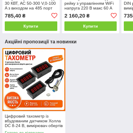
30 КВТ, AC 50-300 V,0-100
рейку з управлінням WiFi
DIN 
A з виходом на 485 порт
напруга 220 В макс 60 А
вимі
напр
785,40
2 160,20
735
₴
₴
пере
Купити
Купити
Акційні пропозиції та новинки
Цифровий тахометр із
вбудованим датчиком Холла
DC 8-24 В, вимірювач обертів
двигуна
Готово до відправки