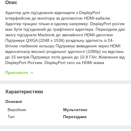
Опис
Адаптер для під'єднання відеокарти з DisplayPort
інтерфейсом до монітора за допомогою HDMI-кабелю.
Адаптер працює тільки в одному напрямку: DisplayPort роз'єм
має бути під'єднаний до графічного адаптера. Перехідник дає
змогу під'єднати Macbook до звичайного HDMI-дисплею
Підтримує QXGA (2048 х 1536) роздільну здатність із 24-
бітною глибиною кольору Підтримує виведення через HDMI
відеосигналу високої роздільної здатності (1080p) на відстань
до 15 метрів Підтримує потік даних до 10.8 Гб/с Живлення від
DisplayPort Роз'єми: DisplayPort тато на HDMI мама
Приховати
Характеристики
Основні
Виробник
Мультитекс
Тип
Перехідник