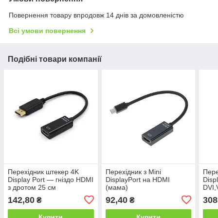
Повернення товару впродовж 14 днів за домовленістю
Всі умови повернення
Подібні товари компанії
Перехідник штекер 4K
Перехідник з Mini
Пере
Display Port — гніздо HDMI
DisplayPort на HDMI
Disp
з дротом 25 см
(мама)
DVI
142,80
92,40
308
₴
₴
Купити
Купити