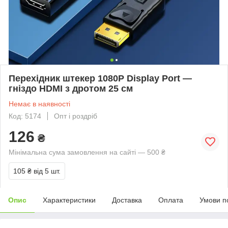
Перехідник штекер 1080P Display Port —
гніздо HDMI з дротом 25 см
Немає в наявності
Код: 5174
Опт і роздріб
126
₴
Мінімальна сума замовлення на сайті — 500 ₴
105 ₴
від 5 шт.
Опис
Характеристики
Доставка
Оплата
Умови п