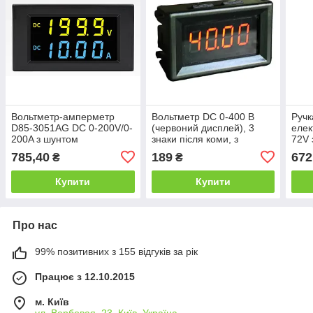
Вольтметр-амперметр
Вольтметр DC 0-400 В
Ручк
D85-3051AG DC 0-200V/0-
(червоний дисплей), 3
елек
200A з шунтом
знаки після коми, з
72V 
калібруванням
пози
785,40
189
672
₴
₴
Купити
Купити
Про нас
99% позитивних з 155 відгуків за рік
Працює з 12.10.2015
м. Київ
ул. Вербовая, 23, Київ, Україна