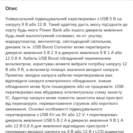
Опис
Універсальний підвищувальний перетворювач з USB 5 В на
напругу 9 В або 12 В. Такий адаптер дасть змогу під'єднати до
порту будь-якого Power Bank або іншого джерела живлення
будь-який малопотужний споживач, як-от: роутер,
маршрутизатор, вентилятор, світлодіодний світильник,
динамік та ін. USB Boost Converter може перетворити
джерело живлення 5 В 2 А в джерело живлення 9 В 1 А або
12 0,8 А. Кабель USB Boost обладнаний перемикачем
вольтметром, користувач можете вибрати потрібну напругу 12
В або 9 В, а вольтметр показує значення вихідної напруги.
Примітка: вихідна напруга кабелю-перетворювача має
відповідати напруги електричного обладнання, інакше
обладнання може бути пошкоджене або не працювати. USB-
перетворювач має вбудовану інтелектуальну схему захисту
IC. Адаптер напруги може повністю захистити ваші пристрої
від перенапруги, перевантаження струмом або короткого
замикання. Основні особливості підвищувального
перетворювача з USB 5V на 9V або 12 V: • перетворювач
джерела живлення USB 5 В 2 А в джерело живлення 9 В 1 А
або 12 В 0,8 А для живлення відповідних пристроїв •
перемикач вихідної напруги на 9 В або 12 В • LCD-індикатор