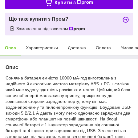
Купити з
Що таке купити з Пром?
Замовлення під захистом
Опис
Характеристики
Доставка
Оплата
Умови п
Опис
Сонячна батарея ємністю 10000 мА·год виготовлена з
надійного й екологічно чистого матеріалу ABS + PC + силікон,
який має чудову здатність розсіювати тепло. Цей міцний блок
сонячної енергії має захисну кришку, прикріплену до
зовнішньої сторони зарядного порту, тому він має
водонепроникну та пилонепроникну функцію. Вбудовані USB-
виходи 5 В/2,1 А дають змогу легко одночасно заряджати два
смартфони або планшет на повній швидкості. На блоці
сонячної батареї є 1 індикатор заряджання від сонячної
батареї та 4 індикатори заряджання від USB. Зелене світло
загоряється під час заряджання від сонячної батареї, синє