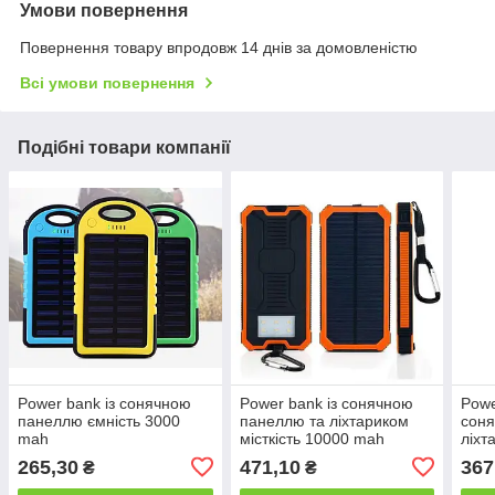
Умови повернення
Повернення товару впродовж 14 днів за домовленістю
Всі умови повернення
Подібні товари компанії
Power bank із сонячною
Power bank із сонячною
Powe
панеллю ємність 3000
панеллю та ліхтариком
соня
mah
місткість 10000 mah
ліхт
mah
265,30
471,10
367
₴
₴