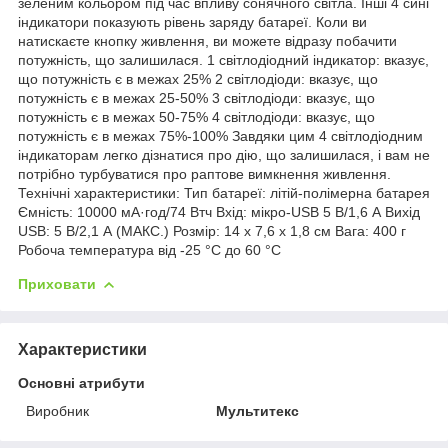
зеленим кольором під час впливу сонячного світла. Інші 4 сині
індикатори показують рівень заряду батареї. Коли ви
натискаєте кнопку живлення, ви можете відразу побачити
потужність, що залишилася. 1 світлодіодний індикатор: вказує,
що потужність є в межах 25% 2 світлодіоди: вказує, що
потужність є в межах 25-50% 3 світлодіоди: вказує, що
потужність є в межах 50-75% 4 світлодіоди: вказує, що
потужність є в межах 75%-100% Завдяки цим 4 світлодіодним
індикаторам легко дізнатися про дію, що залишилася, і вам не
потрібно турбуватися про раптове вимкнення живлення.
Технічні характеристики: Тип батареї: літій-полімерна батарея
Ємність: 10000 мА·год/74 Втч Вхід: мікро-USB 5 В/1,6 А Вихід
USB: 5 В/2,1 А (МАКС.) Розмір: 14 х 7,6 х 1,8 см Вага: 400 г
Робоча температура від -25 °C до 60 °C
Приховати
Характеристики
Основні атрибути
Виробник
Мультитекс