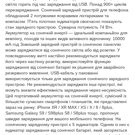
світло горить під час заряджання від USB. Понад 900+ циклів
перезаряджання. Сонячний зарядний пристрій для телефона
обладнаний 2 потужними яскравими ліхтариками та
компасом. П'ять пілотних індикаторів своєчасно показують
стан зарядного пристрою. Сумарна потужність 74 Втч.
Акумулятор на сонячній енергії — ідеальний компаньйон для
кемпінгу, походів та інших видів активного відпочинку. 10000
мА·год Зовнішній зарядний пристрій із сонячною панеллю
може заряджатися від сонячного світла або від розетки. У
повсякденному житті настійно рекомендується заряджати
його через настінну розетку, використовуйте функцію
заряджання від сонячної батареї як рішення для аварійного
резервного живлення. USB-кабель у пакованні
використовується тільки для заряджання сонячного зарядного
пристрою. Не рекомендується заряджати інші пристрої, які
можуть знизити ефективність заряджання через несумісність.
Цей портативний акумулятор на сонячній енергії, сумісний із
більшістю сучасних смартфонів і планшетів, які представлені
зараз на ринку: iPhone XR / XR MAX / XS / X / 8 / 8plus,
Samsung Galaxy S9 / S98plus S8 / S8plus тощо, пропонує
швидке заряджання для вашого мобільного телефона. На
сонячному зарядному пристрої є 5 індикаторів. Одним із них є
індикатор заряджання від сонячної батареї, який загоряється