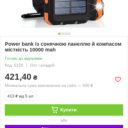
Power bank із сонячною панеллю й компасом
місткість 10000 mah
Готово до відправки
Код: 5159
Опт і роздріб
421,40
₴
Мінімальна сума замовлення на сайті — 500 ₴
413 ₴
від 5 шт.
Купити
або