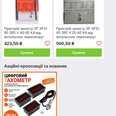
Пристрій захисту 2P XFD-
Пристрій захисту 3P XFD-
80 385 V 40-80 KA від
40 385 V 20-40 KA від
імпульсних перенапруг
імпульсних перенапруг
УЗІП змінного струму
УЗІП змінного струму
423,50
500,50
₴
₴
Купити
Купити
Акційні пропозиції та новинки