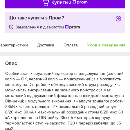
Купити з
Що таке купити з Пром?
Замовлення під захистом
арактеристики
Доставка
Оплата
Умови повернення
Опис
Особливості: • візуальний індикатор спрацьовування (зелений
колір — ОК, червоний колір — пошкодження); • є можливість
монтажу на Din-рейці; • обмежує високий струм розряду; • є
можливість використання як захисного пристрою; • має
металевий підпружинений фіксатор для швидкого монтажу на
Din-рейці; • модульного виконання. • напруга тривалої роботи:
385В • кількість полюсів: 2 • номінальний розрядний струм
8/20 мкс: 30 кА • максимальний розрядний струм 8/20 мкс: 60
кА • кріплення на DIN-рейку: 35х7.5 • матеріал корпусу:
термопластик • ступінь захисту: IP20 • переріз кабелю: до 35
мм2