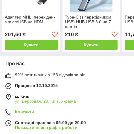
Адаптер MHL, перехідник
Type-C (з перехідником
Пере
з microUSB на HDMI
USB) HUB USB 3.0 на 7
USB
портів
201,60
210
11,
₴
₴
Купити
Купити
Про нас
99% позитивних з 153 відгуків за рік
Працює з 12.10.2015
м. Київ
ул. Вербовая, 23, Київ, Україна
Контакти
Сьогодні працює з 09:00 до 20:00
Показати весь графік роботи