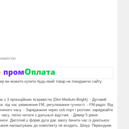
вленістю
пер ви можете купити будь-який товар не покидаючи сайту.
лю з 3 проєкційною яскравістю (Dim-Medium-Bright). - Дуговий
ки: під час увімкнення FM, регулювання гучності. - FM-радіо: Від
аченого часу. - Заряджання через usb порт і роз'єми: заряджайте
асу, легко читати з дальньої відстані. - Димер 5 рівня
ночі. Дисплей у формі дуги дає змогу бачити час із декількох
ування налаштувань до комплекту не входить. Шнур. Перехідник