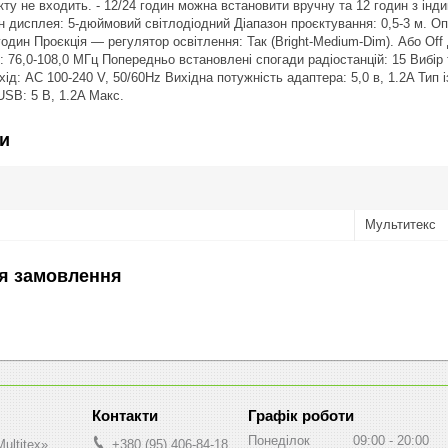
кту не входить. - 12/24 годин можна встановити вручну та 12 годин з ін
н дисплея: 5-дюймовий світлодіодний Діапазон проєктування: 0,5-3 м. О
годин Проєкція — регулятор освітлення: Так (Bright-Medium-Dim). Або Off
FM: 76,0-108,0 МГц Попередньо встановлені спогади радіостанцій: 15 Вибір т
ід: AC 100-240 V, 50/60Hz Вихідна потужність адаптера: 5,0 в, 1.2A Тип
USB: 5 В, 1.2A Макс.
и
Мультитекс
я замовлення
Графік роботи
Понеділок
09:00
20:00
ultitex»
+380 (95) 406-84-18