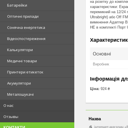
на розетку до компле
Батарейки
характеристики: Екра
перемикний на 12/24 
Оптичні прилади
Ultrabright) або Off 
вимкнення Адаптер Вх
Сонячна енергетика
НЕ в комплекті Порт 
Відеоспостереження
Характеристик
Калькулятори
Основні
Медичні товари
Виробник
Принтери етикеток
Інформація дл
Акумулятори
Ціна:
924 ₴
Металошукачі
О нас
Отзывы
інтернет-магазин «M
КОНТАКТИ