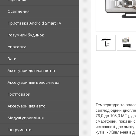
Освітлення
Приставка Android Smart TV
Розумний будинок
Упаковка
Ваги
Аксесуари до планшетів
Аксесуари для велосипеда
Госптовари
Температура та вологі
Аксесуари для авто
світлодіодний дисплей
76,0 до 108,0 МГц, до
Модулі управління
смартфони, поки ви с
яскравості дає змогу
Інструменти
кутів. - Живлення ві