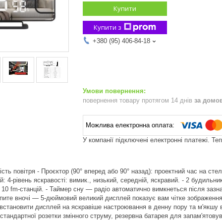
Купити
Купити з
+380 (95) 406-84-18
повернення товару протягом 14 днів
за домо
У компанії підключені електронні платежі. Те
сть повітря - Проєктор (90° вперед або 90° назад): проектний час на сте
: 4-рівень яскравості: вимик., низький, середній, яскравий. - 2 будильни
 10 fm-станцій. - Таймер сну — радіо автоматично вимкнеться після зазн
пите вночі — 5-дюймовий великий дисплей показує вам чітке зображення ч
 встановити дисплей на яскравіше настроювання в денну пору та м'якшу в
д стандартної розетки змінного струму, резервна батарея для запам'ятов