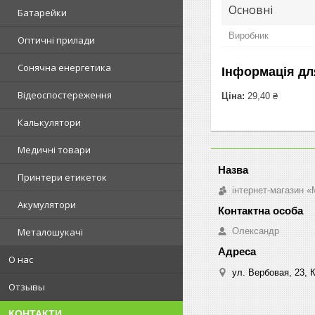
Основні
Батарейки
Виробник
Оптичні прилади
Сонячна енергетика
Інформація дл
Відеоспостереження
Ціна:
29,40 ₴
Калькулятори
Медичні товари
Принтери етикеток
інтернет-магазин «M
Акумулятори
Олександр
Металошукачі
О нас
ул. Вербовая, 23, К
Отзывы
КОНТАКТИ