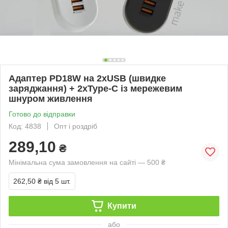
Адаптер PD18W на 2xUSB (швидке
заряджання) + 2хType-C із мережевим
шнуром живлення
Готово до відправки
Код: 4838
Опт і роздріб
289,10
₴
Мінімальна сума замовлення на сайті — 500 ₴
262,50 ₴
від 5 шт.
Купити
або