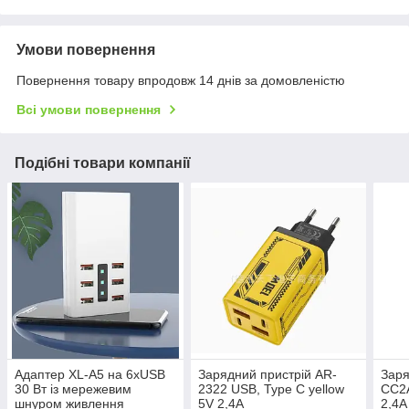
Умови повернення
Повернення товару впродовж 14 днів за домовленістю
Всі умови повернення
Подібні товари компанії
Адаптер XL-A5 на 6xUSB
Зарядний пристрій AR-
Заря
30 Вт із мережевим
2322 USB, Type C yellow
CC2A
шнуром живлення
5V 2,4A
2,4A