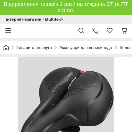
Відправлення товарів 2 рази на тиждень ВТ та ПТ
о 8-00.
інтернет-магазин «Multitex»
Товари та послуги
Аксесуари для велосипеда
Велос