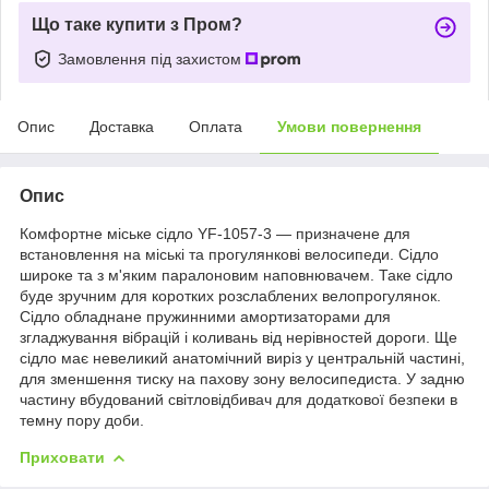
Що таке купити з Пром?
Замовлення під захистом
Опис
Доставка
Оплата
Умови повернення
Опис
Комфортне міське сідло YF-1057-3 — призначене для
встановлення на міські та прогулянкові велосипеди. Сідло
широке та з м'яким паралоновим наповнювачем. Таке сідло
буде зручним для коротких розслаблених велопрогулянок.
Сідло обладнане пружинними амортизаторами для
згладжування вібрацій і коливань від нерівностей дороги. Ще
сідло має невеликий анатомічний виріз у центральній частині,
для зменшення тиску на пахову зону велосипедиста. У задню
частину вбудований світловідбивач для додаткової безпеки в
темну пору доби.
Приховати