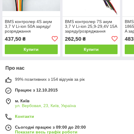
BMS контролер 4S акум
BMS контролер 7S акум
BMS 
3,7 V Li-ion 50A заряду/
3,7 V Li-ion 25,9-29,4V 15A
1865
розряджання
заряду/розряджання
A за
437,50
262,50
483
₴
₴
Купити
Купити
Про нас
99% позитивних з 154 відгуків за рік
Працює з 12.10.2015
м. Київ
ул. Вербовая, 23, Київ, Україна
Контакти
Сьогодні працює з 09:00 до 20:00
Показати весь графік роботи