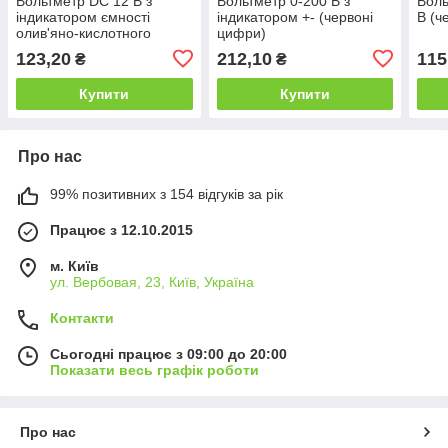
Вольтметр DC 12 В з
Вольтметр 0-200 В з
Воль
індикатором ємності
індикатором +- (червоні
В (ч
олив'яно-кислотного
цифри)
акумулятора з 2 USB-
123,20
212,10
115
₴
₴
портами заряджання
(червоні цифри)
Купити
Купити
Про нас
99% позитивних з 154 відгуків за рік
Працює з 12.10.2015
м. Київ
ул. Вербовая, 23, Київ, Україна
Контакти
Сьогодні працює з 09:00 до 20:00
Показати весь графік роботи
Про нас