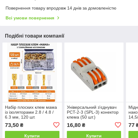
Повернення товару впродовж 14 днів за домовленістю
Всі умови повернення
Подібні товари компанії
Набір плоских клем мама
Універсальний з'єднувач
Мідн
із ізоляторами 2.8 / 4.8 /
PCT-2-3 (SPL-3) конектор
нако
6.3 мм, 120 шт.
клема (50 шт.)
14,5
мм
73,50
16,80
77
₴
₴
Купити
Купити