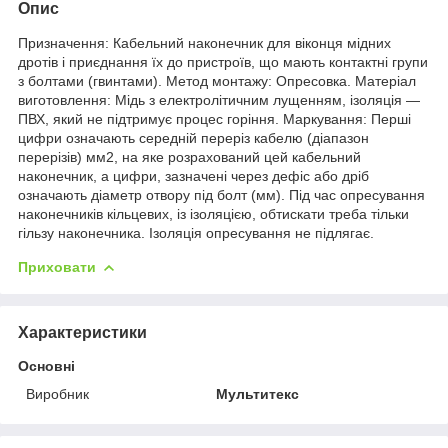
Опис
Призначення: Кабельний наконечник для віконця мідних
дротів і приєднання їх до пристроїв, що мають контактні групи
з болтами (гвинтами). Метод монтажу: Опресовка. Матеріал
виготовлення: Мідь з електролітичним лущенням, ізоляція —
ПВХ, який не підтримує процес горіння. Маркування: Перші
цифри означають середній переріз кабелю (діапазон
перерізів) мм2, на яке розрахований цей кабельний
наконечник, а цифри, зазначені через дефіс або дріб
означають діаметр отвору під болт (мм). Під час опресування
наконечників кільцевих, із ізоляцією, обтискати треба тільки
гільзу наконечника. Ізоляція опресування не підлягає.
Приховати
Характеристики
Основні
Виробник
Мультитекс