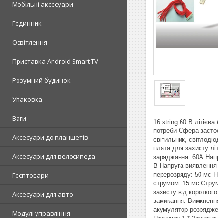
Мобільні аксесуари
Годинник
Освітлення
Приставка Android Smart TV
Розумний будинок
Упаковка
Ваги
16 string 60 В літіє
потреби Сфера застос
Аксесуари до планшетів
світильник, світлоді
плата для захисту лі
Аксесуари для велосипеда
заряджання: 60А Напр
В Напруга виявлення 
перерозряду: 50 мс Н
Госптовари
струмом: 15 мс Струм
захисту від коротког
Аксесуари для авто
замикання: Вимкнення
акумулятор розряджен
Модулі управління