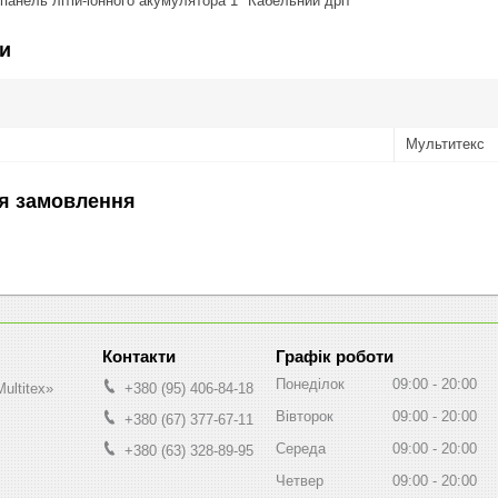
панель літій-іонного акумулятора 1* Кабельний дріт
и
Мультитекс
я замовлення
Графік роботи
Понеділок
09:00
20:00
ultitex»
+380 (95) 406-84-18
Вівторок
09:00
20:00
+380 (67) 377-67-11
Середа
09:00
20:00
+380 (63) 328-89-95
Четвер
09:00
20:00