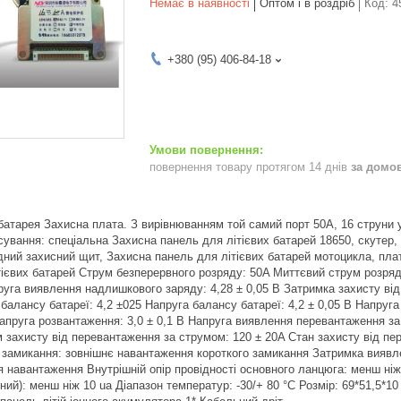
Немає в наявності
Оптом і в роздріб
Код:
4
+380 (95) 406-84-18
повернення товару протягом 14 днів
за домо
ва батарея Захисна плата. З вирівнюванням той самий порт 50A, 16 струн
ування: спеціальна Захисна панель для літієвих батарей 18650, скутер
одний захисний щит, Захисна панель для літієвих батарей мотоцикла, пл
тієвих батарей Струм безперервного розряду: 50A Миттєвий струм розря
уга виявлення надлишкового заряду: 4,28 ± 0,05 В Затримка захисту від
балансу батареї: 4,2 ±025 Напруга балансу батареї: 4,2 ± 0,05 В Напруг
апруга розвантаження: 3,0 ± 0,1 В Напруга виявлення перевантаження з
 захисту від перевантаження за струмом: 120 ± 20A Стан захисту від п
о замикання: зовнішнє навантаження короткого замикання Затримка виявл
 навантаження Внутрішній опір провідності основного ланцюга: менш ні
ий): менш ніж 10 ua Діапазон температур: -30/+ 80 °C Розмір: 69*51,5*1