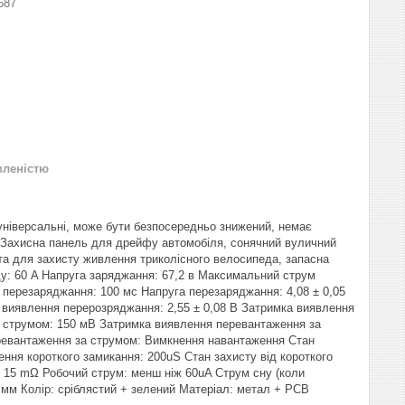
587
вленістю
и універсальні, може бути безпосередньо знижений, немає
, Захисна панель для дрейфу автомобіля, сонячний вуличний
ата для захисту живлення триколісного велосипеда, запасна
ду: 60 A Напруга заряджання: 67,2 в Максимальний струм
 перезаряджання: 100 мс Напруга перезаряджання: 4,08 ± 0,05
а виявлення перерозряджання: 2,55 ± 0,08 В Затримка виявлення
а струмом: 150 мВ Затримка виявлення перевантаження за
еревантаження за струмом: Вимкнення навантаження Стан
ення короткого замикання: 200uS Стан захисту від короткого
ж 15 mΩ Робочий струм: менш ніж 60uA Струм сну (коли
0 мм Колір: сріблястий + зелений Матеріал: метал + PCB