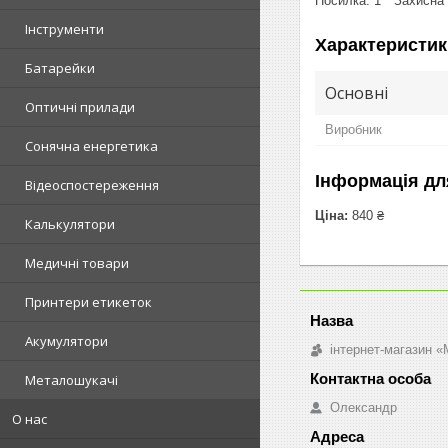
Посилка: 1 * Захисна 
Інструменти
Характеристик
Батарейки
Основні
Оптичні прилади
Виробник
Сонячна енергетика
Інформація дл
Відеоспостереження
Ціна:
840 ₴
Калькулятори
Медичні товари
Принтери етикеток
Акумулятори
інтернет-магазин «M
Металошукачі
Олександр
О нас