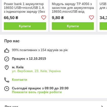
Power bank 1 акумулятор
Модуль заряду TP 4056 з
USB 
18650 USB+microUSB 1 А
захистом для акумулятора
для 
з індикатором заряду (без
18650,microUSB вхід
акумуляторів)
66,50
9,80
34,
₴
₴
Купити
Купити
Про нас
99% позитивних з 154 відгуків за рік
Працює з 12.10.2015
м. Київ
ул. Вербовая, 23, Київ, Україна
Контакти
Сьогодні працює з 09:00 до 20:00
Показати весь графік роботи
Про нас