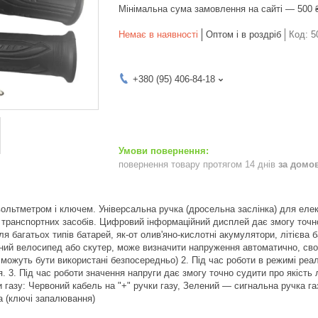
Мінімальна сума замовлення на сайті — 500 
Немає в наявності
Оптом і в роздріб
Код:
5
+380 (95) 406-84-18
повернення товару протягом 14 днів
за домо
 вольтметром і ключем. Універсальна ручка (дросельна заслінка) для еле
 транспортних засобів. Цифровий інформаційний дисплей дає змогу точн
ля багатьох типів батарей, як-от олив'яно-кислотні акумулятори, літієва 
ний велосипед або скутер, може визначити напруження автоматично, своєч
 можуть бути використані безпосередньо) 2. Під час роботи в режимі реа
 3. Під час роботи значення напруги дає змогу точно судити про якість 
и газу: Червоний кабель на "+" ручки газу, Зелений — сигнальна ручка га
а (ключі запалювання)