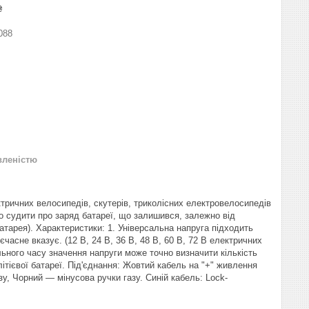
₴
088
вленістю
ктричних велосипедів, скутерів, триколісних електровелосипедів
о судити про заряд батареї, що залишився, залежно від
батарея). Характеристики: 1. Універсальна напруга підходить
асне вказує. (12 В, 24 В, 36 В, 48 В, 60 В, 72 В електричних
льного часу значення напруги може точно визначити кількість
літієвої батареї. Під'єднання: Жовтий кабель на "+" живлення
зу, Чорний — мінусова ручки газу. Синій кабель: Lock-