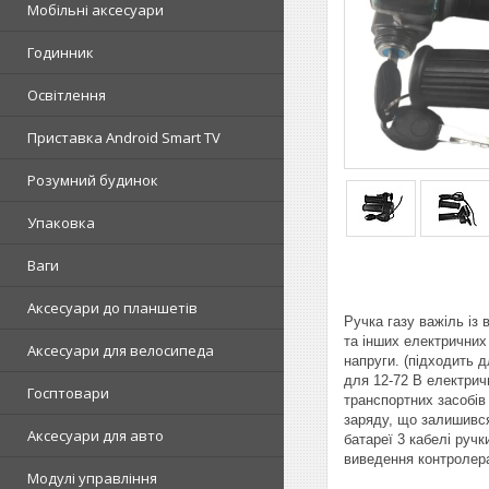
Мобільні аксесуари
Годинник
Освітлення
Приставка Android Smart TV
Розумний будинок
Упаковка
Ваги
Аксесуари до планшетів
Ручка газу важіль із
та інших електричних
Аксесуари для велосипеда
напруги. (підходить д
для 12-72 В електрич
Госптовари
транспортних засобів
заряду, що залишився.
Аксесуари для авто
батареї 3 кабелі ручк
виведення контролер
Модулі управління