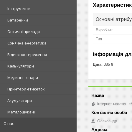
Характеристик
Інструменти
Основні атриб
Батарейки
Виробник
Оптичні прилади
Тип
Сонячна енергетика
Інформація дл
Відеоспостереження
Ціна:
385 ₴
Калькулятори
Медичні товари
Принтери етикеток
Акумулятори
інтернет-магазин «M
Металошукачі
Олександр
О нас