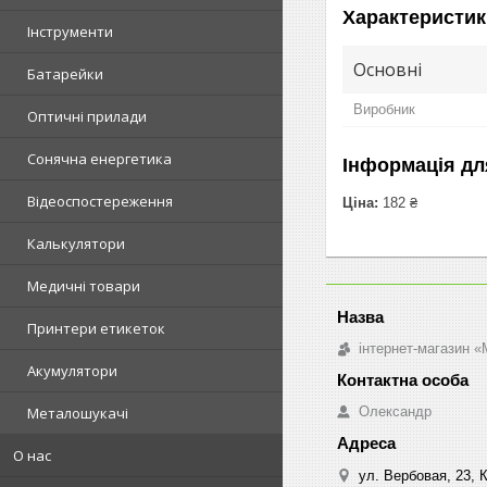
Характеристик
Інструменти
Основні
Батарейки
Виробник
Оптичні прилади
Сонячна енергетика
Інформація дл
Відеоспостереження
Ціна:
182 ₴
Калькулятори
Медичні товари
Принтери етикеток
інтернет-магазин «M
Акумулятори
Олександр
Металошукачі
О нас
ул. Вербовая, 23, К