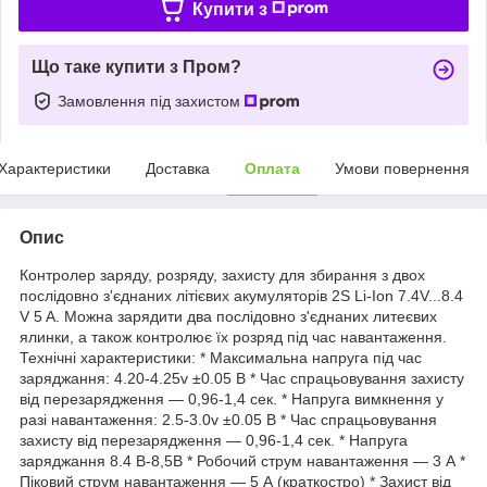
Купити з
Що таке купити з Пром?
Замовлення під захистом
Характеристики
Доставка
Оплата
Умови повернення
Опис
Контролер заряду, розряду, захисту для збирання з двох
послідовно з'єднаних літієвих акумуляторів 2S Li-Ion 7.4V...8.4
V 5 A. Можна зарядити два послідовно з'єднаних литеєвих
ялинки, а також контролює їх розряд під час навантаження.
Технічні характеристики: * Максимальна напруга під час
заряджання: 4.20-4.25v ±0.05 В * Час спрацьовування захисту
від перезарядження — 0,96-1,4 сек. * Напруга вимкнення у
разі навантаження: 2.5-3.0v ±0.05 В * Час спрацьовування
захисту від перезарядження — 0,96-1,4 сек. * Напруга
заряджання 8.4 В-8,5В * Робочий струм навантаження — 3 А *
Піковий струм навантаження — 5 А (краткостро) * Захист від