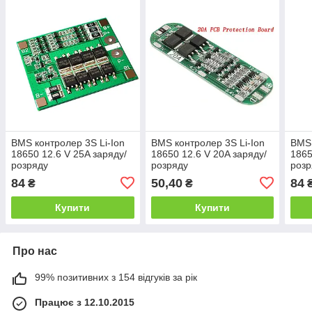
BMS контролер 3S Li-Ion
BMS контролер 3S Li-Ion
BMS 
18650 12.6 V 25A заряду/
18650 12.6 V 20A заряду/
1865
розряду
розряду
розр
84
50,40
84
₴
₴
Купити
Купити
Про нас
99% позитивних з 154 відгуків за рік
Працює з 12.10.2015