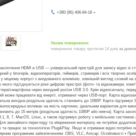
+380 (95) 406-84-18
повернення товару протягом 14 днів
за домо
захоплення HDMI в USB — універсальний пристрій для запису відео зі ст
ний у блогерів, відеооператорів, геймерів, стримерів і всіх творчих особ
у міцному корпусі з анодованого алюмінію, зовнішній вигляд схожий на
 якого під'єднуються різні цифрові пристрої (фото- та відеокамери, комп'
ютера/смартфона через вихідний роз'єм USB 3.0. Крім відеосигналу, пере
рій може працювати від енергії, отриманої через USB-порт. Карта відеоз
льна вихідна роздільна здатність становить до 1080P. Карта підтримує 8
безпосередньо впливає на якість картинки, ідеальним варіантом для ви
ановить до 15 метрів (роздільна здатність 1080P або нижча). Карта захо
8.1, 8, 7, MacOS, Linux, а також підтримує роботу з мобільною системою 
Для звичайного перегляду та збереження матеріалу не потрібне додатков
у та працює за технологією Plug&Play. Якщо ж отримане відео потрібно о
ярним програмним забезпеченням: OBS, VLC, Amcap. Особливості • Прийм