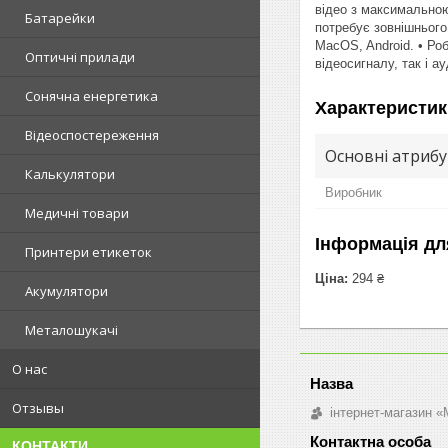
відео з максимальною
Батарейки
потребує зовнішнього
MacOS, Android. • Ро
Оптичні прилади
відеосигналу, так і ау
Сонячна енергетика
Характеристик
Відеоспостереження
Основні атриб
Калькулятори
Виробник
Медичні товари
Інформація дл
Принтери етикеток
Ціна:
294 ₴
Акумулятори
Металошукачі
О нас
Отзывы
інтернет-магазин «M
КОНТАКТИ