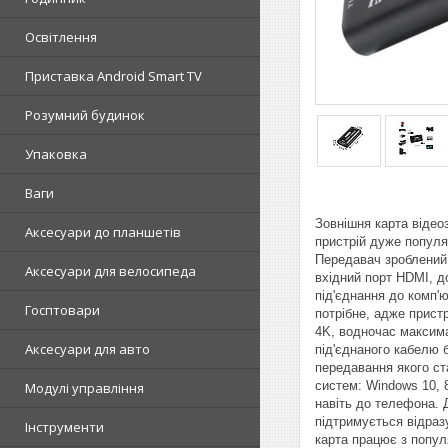
Освітлення
Приставка Android Smart TV
Розумний будинок
Упаковка
Ваги
Зовнішня карта відео
Аксесуари до планшетів
пристрій дуже популяр
Передавач зроблений 
Аксесуари для велосипеда
вхідний порт HDMI, до
під'єднання до комп'
Госптовари
потрібне, адже прист
4K, водночас максима
Аксесуари для авто
під'єднаного кабелю 
передавання якого ст
систем: Windows 10, 
Модулі управління
навіть до телефона. 
підтримується відраз
Інструменти
карта працює з попул