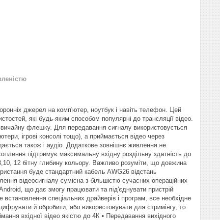
вленістю
оронніх джерел на комп'ютер, ноутбук і навіть телефон. Цей
истостей, які будь-яким способом популярні до трансляції відео.
 звичайну флешку. Для передавання сигналу використовується
ютери, ігрові консолі тощо), а приймається відео через
дається також і аудіо. Додаткове зовнішнє живлення не
ахоплення підтримує максимальну вхідну роздільну здатність до
,10, 12 бітну глибину кольору. Важливо розуміти, що довжина
користання буде стандартний кабель AWG26 відстань
плення відеосигналу сумісна з більшістю сучасних операційних
Android, що дає змогу працювати та під'єднувати пристрій
е встановлення спеціальних драйверів і програм, все необхідне
цифрувати й обробити, або використовувати для стримінгу, то
ання вхідної відео якістю до 4К • Передавання вихідного