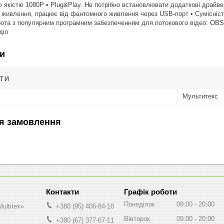
 якістю 1080P • Plug&Play. Не потрібно встановлювати додаткові драйв
 живлення, працює від фантомного живлення через USB-порт • Сумісність 
бота з популярним програмним забезпеченням для потокового відео: OBS, 
діо
и
ути
Мультитекс
я замовлення
Графік роботи
Понеділок
09:00
20:00
ultitex»
+380 (95) 406-84-18
Вівторок
09:00
20:00
+380 (67) 377-67-11